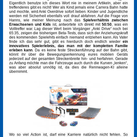
Eigentlich benutze ich dieses Wort nie in meinem Artikeln, aber ein
treffenderes gibt es nicht! Wer als Kind jemals eine Carrera Bahn hatte
und mochte, wird Anki Overdrive sofort lieben. Kinder und Jugendliche
werden mit Sicherheit ebenfalls voll drauf abfahren. Auf die Frage von
Hanns, wie meiner Meinung nach das
Spielverhältnis zwischen
Erwachsenen und Kids
ist, antwortete ich direkt mit
50:50
, was ein
Volltreffer war. Lag dieser Wert beim Vorgänger „Anki Drive“ noch bei
65:35, zeigen die bisherigen Beta-Tests, dass sich der Anziehungskraft
des kommenden Spielehits einfach niemand entziehen kann. Als Vater
finde ich das sehr gut, gibt es hierdurch doch endlich wieder
ein
innovatives Spielerlebnis, das man mit der kompletten Familie
erleben kann
. Da es keine feste Streckenführung auf der Bahn gibt,
könnt ihr über die Bewegungserkennung eures mobilen Geräts
jederzeit auf der gesamten Streckenbreite hin- und herfahren. Gerade
zu Anfang möchte man die Fahrzeuge auch durch die Kurven „lenken“,
was aber absolut unnötig ist, da dies die Rennwagen-KI alleine
übernimmt.
Wo so viel Action ist, darf eine Karriere natürlich nicht fehlen. So