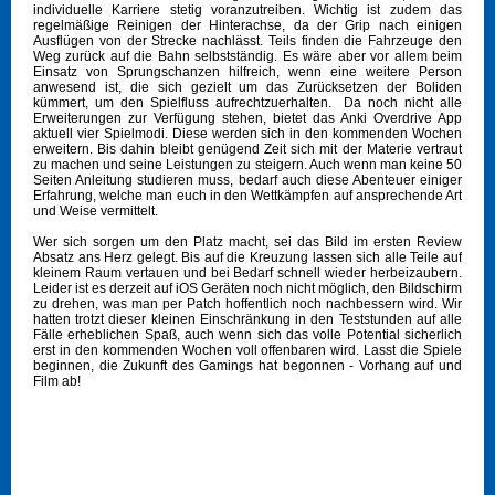
individuelle Karriere stetig voranzutreiben. Wichtig ist zudem das
regelmäßige Reinigen der Hinterachse, da der Grip nach einigen
Ausflügen von der Strecke nachlässt. Teils finden die Fahrzeuge den
Weg zurück auf die Bahn selbstständig. Es wäre aber vor allem beim
Einsatz von Sprungschanzen hilfreich, wenn eine weitere Person
anwesend ist, die sich gezielt um das Zurücksetzen der Boliden
kümmert, um den Spielfluss aufrechtzuerhalten. Da noch nicht alle
Erweiterungen zur Verfügung stehen, bietet das Anki Overdrive App
aktuell vier Spielmodi. Diese werden sich in den kommenden Wochen
erweitern. Bis dahin bleibt genügend Zeit sich mit der Materie vertraut
zu machen und seine Leistungen zu steigern. Auch wenn man keine 50
Seiten Anleitung studieren muss, bedarf auch diese Abenteuer einiger
Erfahrung, welche man euch in den Wettkämpfen auf ansprechende Art
und Weise vermittelt.
Wer sich sorgen um den Platz macht, sei das Bild im ersten Review
Absatz ans Herz gelegt. Bis auf die Kreuzung lassen sich alle Teile auf
kleinem Raum vertauen und bei Bedarf schnell wieder herbeizaubern.
Leider ist es derzeit auf iOS Geräten noch nicht möglich, den Bildschirm
zu drehen, was man per Patch hoffentlich noch nachbessern wird. Wir
hatten trotzt dieser kleinen Einschränkung in den Teststunden auf alle
Fälle erheblichen Spaß, auch wenn sich das volle Potential sicherlich
erst in den kommenden Wochen voll offenbaren wird. Lasst die Spiele
beginnen, die Zukunft des Gamings hat begonnen - Vorhang auf und
Film ab!