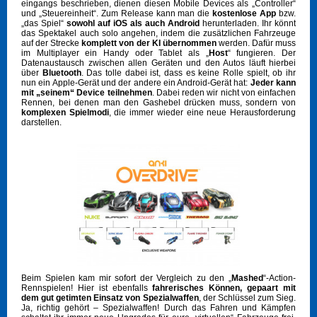
eingangs beschrieben, dienen diesen Mobile Devices als „Controller“
und „Steuereinheit“. Zum Release kann man die
kostenlose App
bzw.
„das Spiel“
sowohl auf iOS als auch Android
herunterladen. Ihr könnt
das Spektakel auch solo angehen, indem die zusätzlichen Fahrzeuge
auf der Strecke
komplett von der KI übernommen
werden. Dafür muss
im Multiplayer ein Handy oder Tablet als „
Host
“ fungieren. Der
Datenaustausch zwischen allen Geräten und den Autos läuft hierbei
über
Bluetooth
. Das tolle dabei ist, dass es keine Rolle spielt, ob ihr
nun ein Apple-Gerät und der andere ein Android-Gerät hat:
Jeder kann
mit „seinem“ Device teilnehmen
. Dabei reden wir nicht von einfachen
Rennen, bei denen man den Gashebel drücken muss, sondern von
komplexen Spielmodi
, die immer wieder eine neue Herausforderung
darstellen.
Beim Spielen kam mir sofort der Vergleich zu den „
Mashed
“-Action-
Rennspielen! Hier ist ebenfalls
fahrerisches Können, gepaart mit
dem gut getimten Einsatz von Spezialwaffen
, der Schlüssel zum Sieg.
Ja, richtig gehört – Spezialwaffen! Durch das Fahren und Kämpfen