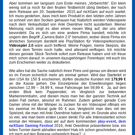
Aber kommen wir langsam zum Ende meines „Vorberichts“. Ein klein
wenig soll ja noch für den finalen Testbericht übrig bleiben, der nach
dem Release am 20. September 2015 auf neXGam auf euch wartet.
Ich muss gestehen, dass mich kein Produkt in den letzten zehn Jahren
so schnell von den Socken gehauen hat. Natürlich werden Videospiele
nach dem Verkaufsstart von Anki Overdrive nicht aussterben. Meiner
Meinung nach zeigt es aber einen neuen Weg auf, der uns allen
bevorsteht. Da es sich um eine andere Firma handelt, möchte ich
ungern den Begriff „Carrera Bahn 2.0“ benutzen, wobei diese Firma ein
ähnliches Synonym darstellt wie PlayStation für Videospielkonsolen.
Videospiel 2.0
wäre auch treffend. Meine Fragen, meine Skepsis, die
ich vor dem Termin noch hatte, sind allesamt verflogen. Ich möchte
dieses geniale Stück Technik sofort zum Release haben und ich freue
mich schon darauf, in unserem dazugehörigen Forentopic mit euch bis
zum Erscheinen weiter zu diskutieren.
Wie alles hat die Sache natürlich ihren Preis und genau um diesen wird
es im Forum sicherlich mehr als einmal gehen. Wird das Starterkit in
den USA für 150 $ erscheinen, dürfen deutsche Kunden mit
179,99 €
an die Kasse gehen. Die Einzelpreise der Erweiterungen liegen
zwischen 12,99 – 34,99 €, neue Fahrzeuge bei 59,99 €. Ja, auf den
ersten Blick kein Pappenstiel, im Vergleich zur bekannten
Markenrennbahn, und diesen muss man bei der ganzen Technik auf
jeden Fall ziehen, absolut im Rahmen. Zudem geben gerade Core
Gamer ohne mit der Wimper zu zucken für ein Videospiel oftmals ein
bis zweimal im Monat gute 60 € aus. Vergleicht man dies mit der
Spielzeit, die man mit Anki Overdrive haben wird, im Grunde also nicht
so viel, wie man beim ersten Lesen denkt. Für alle Interessierten schon
einmal der Hinweis, dass wir auf dem kommenden
play-event, dem
neXGam Gaming Festival
2016, Anki Overdrive präsentieren bzw. ein
tolles Turnier damit abhalten werden! Hab ich schon geschrieben, dass
ich mich auf den Release unheimlich freue? ;-)