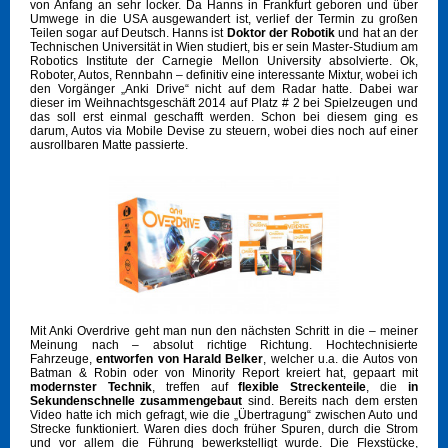
von Anfang an sehr locker. Da Hanns in Frankfurt geboren und über
Umwege in die USA ausgewandert ist, verlief der Termin zu großen
Teilen sogar auf Deutsch. Hanns ist
Doktor der Robotik
und hat an der
Technischen Universität in Wien studiert, bis er sein Master-Studium am
Robotics Institute der Carnegie Mellon University absolvierte. Ok,
Roboter, Autos, Rennbahn – definitiv eine interessante Mixtur, wobei ich
den Vorgänger „Anki Drive“ nicht auf dem Radar hatte. Dabei war
dieser im Weihnachtsgeschäft 2014 auf Platz # 2 bei Spielzeugen und
das soll erst einmal geschafft werden. Schon bei diesem ging es
darum, Autos via Mobile Devise zu steuern, wobei dies noch auf einer
ausrollbaren Matte passierte.
Mit Anki Overdrive geht man nun den nächsten Schritt in die – meiner
Meinung nach – absolut richtige Richtung. Hochtechnisierte
Fahrzeuge,
entworfen von Harald Belker
, welcher u.a. die Autos von
Batman & Robin oder von Minority Report kreiert hat, gepaart mit
modernster Technik
, treffen auf
flexible Streckenteile
, die
in
Sekundenschnelle zusammengebaut
sind. Bereits nach dem ersten
Video hatte ich mich gefragt, wie die „Übertragung“ zwischen Auto und
Strecke funktioniert. Waren dies doch früher Spuren, durch die Strom
und vor allem die Führung bewerkstelligt wurde. Die Flexstücke,