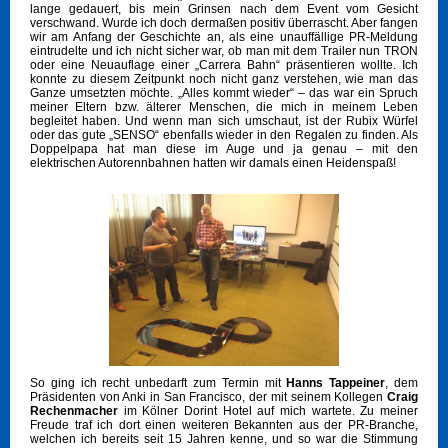
lange gedauert, bis mein Grinsen nach dem Event vom Gesicht
verschwand. Wurde ich doch dermaßen positiv überrascht. Aber fangen
wir am Anfang der Geschichte an, als eine unauffällige PR-Meldung
eintrudelte und ich nicht sicher war, ob man mit dem Trailer nun TRON
oder eine Neuauflage einer „Carrera Bahn“ präsentieren wollte. Ich
konnte zu diesem Zeitpunkt noch nicht ganz verstehen, wie man das
Ganze umsetzten möchte. „Alles kommt wieder“ – das war ein Spruch
meiner Eltern bzw. älterer Menschen, die mich in meinem Leben
begleitet haben. Und wenn man sich umschaut, ist der Rubix Würfel
oder das gute „SENSO“ ebenfalls wieder in den Regalen zu finden. Als
Doppelpapa hat man diese im Auge und ja genau – mit den
elektrischen Autorennbahnen hatten wir damals einen Heidenspaß!
So ging ich recht unbedarft zum Termin mit
Hanns Tappeiner
, dem
Präsidenten von Anki in San Francisco, der mit seinem Kollegen
Craig
Rechenmacher
im Kölner Dorint Hotel auf mich wartete. Zu meiner
Freude traf ich dort einen weiteren Bekannten aus der PR-Branche,
welchen ich bereits seit 15 Jahren kenne, und so war die Stimmung