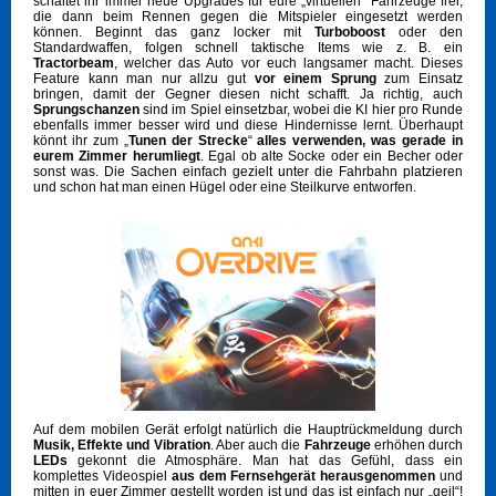
schaltet ihr immer neue Upgrades für eure „virtuellen“ Fahrzeuge frei,
die dann beim Rennen gegen die Mitspieler eingesetzt werden
können. Beginnt das ganz locker mit
Turboboost
oder den
Standardwaffen, folgen schnell taktische Items wie z. B. ein
Tractorbeam
, welcher das Auto vor euch langsamer macht. Dieses
Feature kann man nur allzu gut
vor einem Sprung
zum Einsatz
bringen, damit der Gegner diesen nicht schafft. Ja richtig, auch
Sprungschanzen
sind im Spiel einsetzbar, wobei die KI hier pro Runde
ebenfalls immer besser wird und diese Hindernisse lernt. Überhaupt
könnt ihr zum „
Tunen der Strecke
“
alles verwenden, was gerade in
eurem Zimmer herumliegt
. Egal ob alte Socke oder ein Becher oder
sonst was. Die Sachen einfach gezielt unter die Fahrbahn platzieren
und schon hat man einen Hügel oder eine Steilkurve entworfen.
Auf dem mobilen Gerät erfolgt natürlich die Hauptrückmeldung durch
Musik, Effekte und Vibration
. Aber auch die
Fahrzeuge
erhöhen durch
LEDs
gekonnt die Atmosphäre. Man hat das Gefühl, dass ein
komplettes Videospiel
aus dem Fernsehgerät herausgenommen
und
mitten in euer Zimmer gestellt worden ist und das ist einfach nur „geil“!