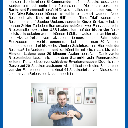
müssen die einzelnen
KI-Commander
auf der Strecke geschlagen
werden, um noch mehr Items freizuschalten. Die bereits bekannten
Battle- und Rennmodi
aus Anki Drive sind allesamt enthalten. Auch die
Anki-Drive-Fahrzeuge können weiterhin eingesetzt werden. Neue
Spielmodi wie „
King of the Hill
“ oder „
Time Trial
“ werten das
Spielerlebnis auf.
Stetige Updates
sorgen in Kürze für Nachschub in
diesem Sektor. Zu jedem
Starterpaket
gehören zwei Fahrzeuge, zehn
Streckenteile sowie eine USB-Ladestation, auf der bis zu vier Autos
gleichzeitig geladen werden können. Löblicherweise hat man hier nicht
die Akkulaufzeiten von aktuellen, ferngesteuerten Fahr- oder
Flugzeugen als Vorbild genommen, bei denen man 20 Minuten
Ladephase und drei bis sechs Minuten Spielphase hat. Hier steht der
Spielspaß im Vordergrund und so könnt ihr mit circa
acht bis zehn
Minuten Ladung gute 20 Minuten Action
genießen. Dank zweier
Streckenheber lassen sich aus dem
Starterkit acht Rennstrecken
kreieren. Durch
sieben verschiedene Erweiterungssets
lässt sich das
Ganze auf 20 Strecken ausbauen. Aktuell liegt noch eine Begrenzung
von vier Fahrzeugen und maximal 64 Streckenteilen vor. Diese sollen
aber bis zum Release ggfs. beide noch fallen.