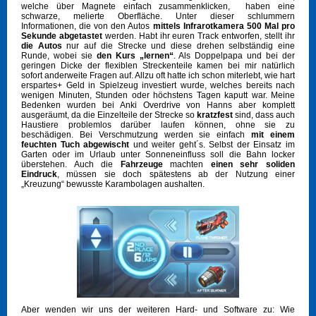
welche über Magnete einfach zusammenklicken, haben eine
schwarze, melierte Oberfläche. Unter dieser schlummern
Informationen, die von den Autos
mittels Infrarotkamera
500 Mal pro
Sekunde abgetastet
werden. Habt ihr euren Track entworfen, stellt ihr
die Autos
nur auf die Strecke und diese drehen selbständig eine
Runde, wobei sie
den Kurs „lernen“
. Als Doppelpapa und bei der
geringen Dicke der flexiblen Streckenteile kamen bei mir natürlich
sofort anderweite Fragen auf. Allzu oft hatte ich schon miterlebt, wie hart
erspartes+ Geld in Spielzeug investiert wurde, welches bereits nach
wenigen Minuten, Stunden oder höchstens Tagen kaputt war. Meine
Bedenken wurden bei Anki Overdrive von Hanns aber komplett
ausgeräumt, da die Einzelteile der Strecke so
kratzfest
sind, dass auch
Haustiere problemlos darüber laufen können, ohne sie zu
beschädigen. Bei Verschmutzung werden sie einfach
mit einem
feuchten Tuch abgewischt
und weiter geht´s. Selbst der Einsatz im
Garten oder im Urlaub unter Sonneneinfluss soll die Bahn locker
überstehen. Auch die
Fahrzeuge
machten
einen sehr soliden
Eindruck
, müssen sie doch spätestens ab der Nutzung einer
„Kreuzung“ bewusste Karambolagen aushalten.
Aber wenden wir uns der weiteren Hard- und Software zu: Wie