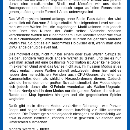
durch eine mexikanische Stadt, mal kämpfen wir uns durch
Boxengassen und können theoretisch sogar auf eine Rennstrecke
gehen, auf der gerade Formel 1 Autos unterwegs sind.
Das Waffensystem kommt anfangs ohne Battle Pass daher, der wird
vermutlich mit Warzone 2 freigeschaltet. Mit steigendem Level schaltet
man weitere Waffen frei, die zugehörigen Modifikationen teils jedoch
nicht über das Nutzen der Waffe selbst. Vielmehr schalten
verschiedene Waffen bei zunehmendem Level Modifikationen wie etwa
neue Schalldämpfer, Gewehrläufe oder Munition bei gänzlich anderen
Waffen frei. So gibt es ein bestimmtes Holovisier erst, wenn man eine
DMG lange genug gelevelt hat.
Das motiviert dazu, nicht nur bei einem oder zwei Waffen Setups zu
bleiben, sondern wild auch andere Waffen zu testen, und sei es nur,
weil man scharf auf eine bestimmte Modifikation ist. Aber keine Sorge,
im extremen Grind artet das Ganze nicht aus. Im Invasion Modus ist es
relativ einfach, seine Waffen schnell aufzuleveln, denn hier gibt es
neben den menschlichen Feinden auch CPU-Gegner, die eher als
Kanonenfutter, denn als wirkliche Herausforderung dienen. Dadurch
wird die Immersion einer großen Schlacht simuliert, der Modus eignet
sich jedoch durch die KI-Feinde wunderbar als Waffen-Upgrade-
Modus. Nervig sind in dem Modus nur die ganzen Sniper, die sich am
Rande der Map irgendwo hinlegen und die gegnerischen Spieler
wegholen.
Dafür gibt es in diesem Modus zusätzliche Fahrzeuge, wie Panzer,
Jeeps und sogar Helikopter, die einem kurzfristig zur Hilfe kommen
können. Die Fahrzeuge sind hier jedoch nicht ganz so übermächtig wie
etwa in einem Battlefield, können aber in gewissen Situationen den
Unterschied ausmachen.
Modern Warfare 2 bietet