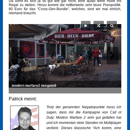
Da lohnt es sich ja so gut wie gar nicht, eine quasi leere Hülle ins
Regal zu stellen. Hinzu kommt die mittlerweile sehr teure Preispolitik.
80 Euro für das “Cross-Gen-Bundle”, welches, sind wir mal ehrlich,
niemand braucht.
modern warfare2 nexgam6
Patrick meint:
Trotz der genannten Negativpunkte muss ich
sagen, dass mir die Kampagne von Call of
Duty: Modern Warfare 2 sehr gut gefallen hat
und ich momentan viele Stunden im Multiplayer
verliere. Dieses klassische “Ach komm, eine