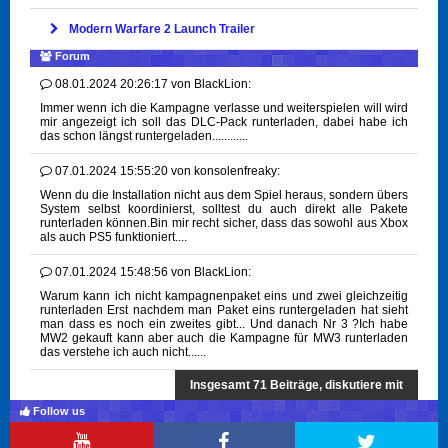
Modern Warfare 2 Launch Trailer
Forum
08.01.2024 20:26:17
von
BlackLion:
Immer wenn ich die Kampagne verlasse und weiterspielen will wird
mir angezeigt ich soll das DLC-Pack runterladen, dabei habe ich
das schon längst runtergeladen............
07.01.2024 15:55:20
von
konsolenfreaky:
Wenn du die Installation nicht aus dem Spiel heraus, sondern übers
System selbst koordinierst, solltest du auch direkt alle Pakete
runterladen können.Bin mir recht sicher, dass das sowohl aus Xbox
als auch PS5 funktioniert....
07.01.2024 15:48:56
von
BlackLion:
Warum kann ich nicht kampagnenpaket eins und zwei gleichzeitig
runterladen Erst nachdem man Paket eins runtergeladen hat sieht
man dass es noch ein zweites gibt... Und danach Nr 3 ?Ich habe
MW2 gekauft kann aber auch die Kampagne für MW3 runterladen
das verstehe ich auch nicht......
Insgesamt 71 Beiträge, diskutiere mit
Follow us