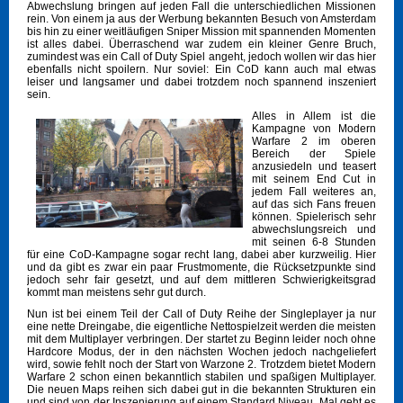
Abwechslung bringen auf jeden Fall die unterschiedlichen Missionen
rein. Von einem ja aus der Werbung bekannten Besuch von Amsterdam
bis hin zu einer weitläufigen Sniper Mission mit spannenden Momenten
ist alles dabei. Überraschend war zudem ein kleiner Genre Bruch,
zumindest was ein Call of Duty Spiel angeht, jedoch wollen wir das hier
ebenfalls nicht spoilern. Nur soviel: Ein CoD kann auch mal etwas
leiser und langsamer und dabei trotzdem noch spannend inszeniert
sein.
Alles in Allem ist die
Kampagne von Modern
Warfare 2 im oberen
Bereich der Spiele
anzusiedeln und teasert
mit seinem End Cut in
jedem Fall weiteres an,
auf das sich Fans freuen
können. Spielerisch sehr
abwechslungsreich und
mit seinen 6-8 Stunden
für eine CoD-Kampagne sogar recht lang, dabei aber kurzweilig. Hier
und da gibt es zwar ein paar Frustmomente, die Rücksetzpunkte sind
jedoch sehr fair gesetzt, und auf dem mittleren Schwierigkeitsgrad
kommt man meistens sehr gut durch.
Nun ist bei einem Teil der Call of Duty Reihe der Singleplayer ja nur
eine nette Dreingabe, die eigentliche Nettospielzeit werden die meisten
mit dem Multiplayer verbringen. Der startet zu Beginn leider noch ohne
Hardcore Modus, der in den nächsten Wochen jedoch nachgeliefert
wird, sowie fehlt noch der Start von Warzone 2. Trotzdem bietet Modern
Warfare 2 schon einen bekanntlich stabilen und spaßigen Multiplayer.
Die neuen Maps reihen sich dabei gut in die bekannten Strukturen ein
und sind von der Inszenierung auf einem Standard Niveau. Mal geht es