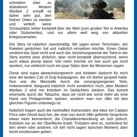
schreiben oder zu
diskutieren. Modern
Warfare 2 schafft es
daher sehr gut, den
Nahen Osten zu meiden
und verteilt seine
Schauplätze lieber komplett über die Welt (zum großen Teil in Amerika
oder Südamerika), und vor allem weit weg von aktuellen
Kriegsszenarien.
Die Story ist natürlich zweckmäßig. Wir jagen einen Terroristen, der
Raketen gestohlen hat und natürlich einsetzen möchte. Einen Oskar
verdient das Spiel nicht und auch die, beziehungsweise der Twist in der
Story kommt zwar plötzlich, aber nicht komplett überraschend, wenn
auch etwas plump daher. Viel mehr möchte ich hier auch gar nicht
spoilern, nur vielleicht noch ein paar Sätze über die Missionen sagen.
Diese sind super abwechslungsreich und bildeten dadurch für mich
eine der besten Call of Duty Kampagnen, die ich bisher gespielt habe.
Nun war die Messlatte durch die vorangegangenen Teile,
insbesondere Vanguard natürlich nicht sonderlich hoch, aber Modern
Warfare 2 wird mir trotzdem im Gedächtnis bleiben. Das kommt
einerseits durch die Tatsache, dass wir nicht wie sonst mehr als eine
Hand von Protagonisten spielen, sondern man nun öfter mit den
gleichen Figuren unterwegs ist.
Natürlich tragen auch die namhaften Kameraden, wie etwa ein Captain
Price oder Ghost dazu bei, die man nun durch öfter geführte Gespräche
etwas mehr kennenlernt, die Charakterentwicklung an sich jedoch,
trotzdem nur an der Oberfläche kratzt. Trotzdem wird es, zumindest für
den einen oder anderen, ich will nicht sagen epischen Moment, aber
leicht emotionalen geben.