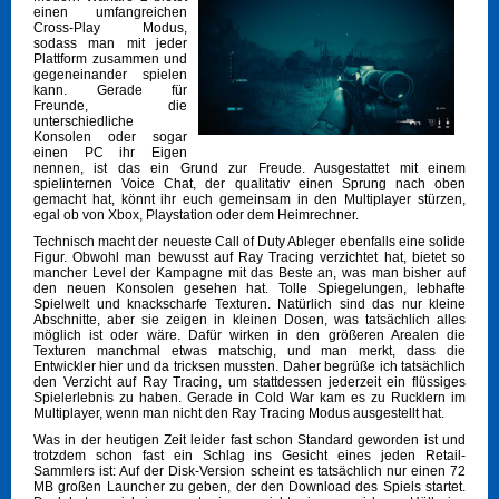
einen umfangreichen
Cross-Play Modus,
sodass man mit jeder
Plattform zusammen und
gegeneinander spielen
kann. Gerade für
Freunde, die
unterschiedliche
Konsolen oder sogar
einen PC ihr Eigen
nennen, ist das ein Grund zur Freude. Ausgestattet mit einem
spielinternen Voice Chat, der qualitativ einen Sprung nach oben
gemacht hat, könnt ihr euch gemeinsam in den Multiplayer stürzen,
egal ob von Xbox, Playstation oder dem Heimrechner.
Technisch macht der neueste Call of Duty Ableger ebenfalls eine solide
Figur. Obwohl man bewusst auf Ray Tracing verzichtet hat, bietet so
mancher Level der Kampagne mit das Beste an, was man bisher auf
den neuen Konsolen gesehen hat. Tolle Spiegelungen, lebhafte
Spielwelt und knackscharfe Texturen. Natürlich sind das nur kleine
Abschnitte, aber sie zeigen in kleinen Dosen, was tatsächlich alles
möglich ist oder wäre. Dafür wirken in den größeren Arealen die
Texturen manchmal etwas matschig, und man merkt, dass die
Entwickler hier und da tricksen mussten. Daher begrüße ich tatsächlich
den Verzicht auf Ray Tracing, um stattdessen jederzeit ein flüssiges
Spielerlebnis zu haben. Gerade in Cold War kam es zu Rucklern im
Multiplayer, wenn man nicht den Ray Tracing Modus ausgestellt hat.
Was in der heutigen Zeit leider fast schon Standard geworden ist und
trotzdem schon fast ein Schlag ins Gesicht eines jeden Retail-
Sammlers ist: Auf der Disk-Version scheint es tatsächlich nur einen 72
MB großen Launcher zu geben, der den Download des Spiels startet.