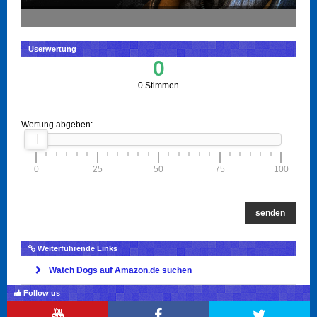
Userwertung
0
0 Stimmen
Wertung abgeben:
0
25
50
75
100
senden
Weiterführende Links
Watch Dogs auf Amazon.de suchen
Follow us