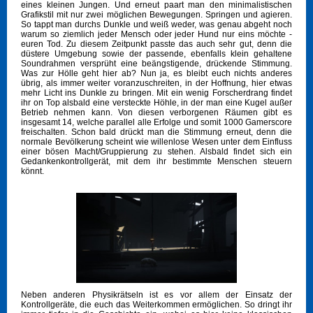
eines kleinen Jungen. Und erneut paart man den minimalistischen
Grafikstil mit nur zwei möglichen Bewegungen. Springen und agieren.
So tappt man durchs Dunkle und weiß weder, was genau abgeht noch
warum so ziemlich jeder Mensch oder jeder Hund nur eins möchte -
euren Tod. Zu diesem Zeitpunkt passte das auch sehr gut, denn die
düstere Umgebung sowie der passende, ebenfalls klein gehaltene
Soundrahmen versprüht eine beängstigende, drückende Stimmung.
Was zur Hölle geht hier ab? Nun ja, es bleibt euch nichts anderes
übrig, als immer weiter voranzuschreiten, in der Hoffnung, hier etwas
mehr Licht ins Dunkle zu bringen. Mit ein wenig Forscherdrang findet
ihr on Top alsbald eine versteckte Höhle, in der man eine Kugel außer
Betrieb nehmen kann. Von diesen verborgenen Räumen gibt es
insgesamt 14, welche parallel alle Erfolge und somit 1000 Gamerscore
freischalten. Schon bald drückt man die Stimmung erneut, denn die
normale Bevölkerung scheint wie willenlose Wesen unter dem Einfluss
einer bösen Macht/Gruppierung zu stehen. Alsbald findet sich ein
Gedankenkontrollgerät, mit dem ihr bestimmte Menschen steuern
könnt.
Neben anderen Physikrätseln ist es vor allem der Einsatz der
Kontrollgeräte, die euch das Weiterkommen ermöglichen. So dringt ihr