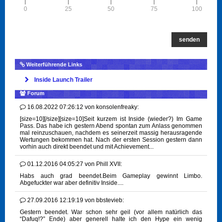
0
25
50
75
100
senden
Weiterführende Links
Inside Launch Trailer
Forum
16.08.2022 07:26:12
von
konsolenfreaky:
[size=10][/size][size=10]Seit kurzem ist Inside (wieder?) Im Game
Pass. Das habe ich gestern Abend spontan zum Anlass genommen
mal reinzuschauen, nachdem es seinerzeit massig herausragende
Wertungen bekommen hat. Nach der ersten Session gestern dann
vorhin auch direkt beendet und mit Achievement...
01.12.2016 04:05:27
von
Phill XVII:
Habs auch grad beendet.Beim Gameplay gewinnt Limbo.
Abgefuckter war aber definitiv Inside....
27.09.2016 12:19:19
von
bbstevieb:
Gestern beendet. War schon sehr geil (vor allem natürlich das
“Dafuq!?” Ende) aber generell halte ich den Hype ein wenig