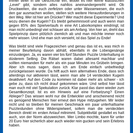
immer tiefer in die Geschichte ein, wobei es hier keine klassischen
„Level“ gibt, sondern alles nahtlos aneinandergereiht wird. Ob
Druckwellen, die euch zerfetzen oder unter Wasserwesen, die euch
den gar ausmachen wollen, stellen sich weitere Herausforderungen in
den Weg. Wer ist hier am Drücker? Wer macht diese Experimente? Und
wozu dienen die Kugeln? Es bleibt geheimnisvoll und auch wenn man
gegen 85% des Spielverlaufs in eine Art Laborkomplex eindringt, ist
man nicht unbedingt viel schlauer als am Anfang. Von hier an, dreht das
Spielprinzip dann plötzlich ziemlich ab und man möchte immer noch
mehr wissen. Und ehe man sich versieht, ist das Spiel zu Ende!
Was bleibt sind viele Fragezeichen und genau das ist es, was mich in
meiner Beurteilung davon abhält, ebenfalls in die Lobesgesänge
einzusteigen. Ja, es waren vier bis fünf Stunden Puzzle Unterhaltung in
düsterem Setting. Die Rätsel waren dabei allesamt machbar und
sollten niemanden für mehr als ein paar Minuten ins Grübeln bringen.
Aber ich muss sagen, dass ich am Ende einfach unbefriedigt
zurückgelassen wurde. Da hilft auch kein alternatives Ende, dass sich
allerdings nur aktivieren lässt, wenn man alle 14 versteckten Kugeln
deaktiviert. Auf den Code zu kommen ist dabei mehr als schwer - ich
gebe zu, dass ich nicht drauf gekommen wäre. Und selbst hier lässt
man euch mit viel Spekulation zurück. Klar passt das dann wieder zum
Gesamtkonzept. Ist es ein Hinweis auf eine Fortsetzung? Einen
Ableger? Das wissen wohl nur die Entwickler und anscheinend reicht
es genügend Menschen hier erneut den Hype mitzugehen. Mir leider
nicht und so bleiben für meinen Geschmack ein paar unterhaltsame
Puzzlestunden ohne Widerspielwert, sofern man die versteckten
Bereich direkt im ersten Anlauf mitnimmt. Subjektivität gestattet es halt
auch, von der Norm abzuweichen. Wer Limbo mochte, kann für unter
20 Euro hier sicherlich aber auch wieder rein gucken und sein Erlebnis
haben.