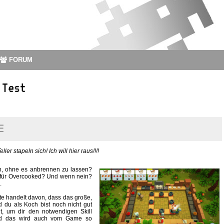
FORUM
 Test
r stapeln sich! Ich will hier raus!!!!
en, ohne es anbrennen zu lassen?
it für Overcooked? Und wenn nein?
.
hte handelt davon, dass das große,
 du als Koch bist noch nicht gut
it, um dir den notwendigen Skill
und das wird auch vom Game so