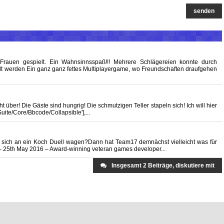
senden
Frauen gespielt. Ein Wahnsinnsspaß!!! Mehrere Schlägereien konnte durch
t werden Ein ganz ganz fettes Multiplayergame, wo Freundschaften draufgehen
über! Die Gäste sind hungrig! Die schmutzigen Teller stapeln sich! Ich will hier
uite/Core/Bbcode/Collapsible'],...
e sich an ein Koch Duell wagen?Dann hat Team17 demnächst vielleicht was für
 UK – 25th May 2016 – Award-winning veteran games developer...
Insgesamt 2 Beiträge, diskutiere mit