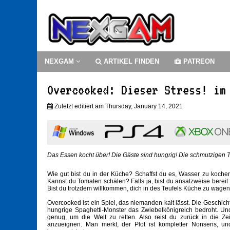
NEXGAM
ARTIKEL FINDEN
PATREON
Overcooked: Dieser Stress! im
Zuletzt editiert am Thursday, January 14, 2021
Das Essen kocht über! Die Gäste sind hungrig! Die schmutzigen Telle
Wie gut bist du in der Küche? Schaffst du es, Wasser zu koch
Kannst du Tomaten schälen? Falls ja, bist du ansatzweise bere
Bist du trotzdem willkommen, dich in des Teufels Küche zu wagen
Overcooked ist ein Spiel, das niemanden kalt lässt. Die Geschic
hungrige Spaghetti-Monster das Zwiebelkönigreich bedroht. Und
genug, um die Welt zu retten. Also reist du zurück in die Ze
anzueignen. Man merkt, der Plot ist kompletter Nonsens, 