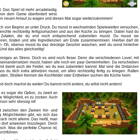
. Das Spiel ist mehr arcadelastig.
von dem Game überfordert wirst.
 einen neuen Anlauf zu wagen und dieses Mal sogar weiterzukommen!
dich von Beginn an unter Druck. Du musst in wechselnden Spielewelten versuchen,
Gerichte rechtzeitig fertigzumachen und aus der Küche zu bringen. Dabei hast du
e Zutaten, die du erst noch entsprechend zubereiten musst. Du musst sie
ttieren, braten und alle Ingredienzien am Ende zusammenmixen. Hierbei darf dir
n. Oh, ebenso musst du das dreckige Geschirr waschen, weil du sonst hinterher
 Und das alles gleichzeitig!
 einiges an Stress. Doch es wird noch fieser. Denn die verschiedenen Level, mit
seinandersetzen musst, haben alle noch ein paar Gemeinheiten. Da verschieben
und damit auch die Felder, wo du was zubereiten kannst. Mal sind die Distanzen
ss du dich extra abhetzen musst, um alles rechtzeitig fertig zu kriegen. Ratten
utaten, Straßen trennen die Kochfelder oder Erdbeben suchen die Küche heim.
d doch machst du weiter! Du kannst nicht anders, du willst nicht anders!
t es sogar die Option, zu zweit an
ie Möglichkeit, es zu zocken. Auch
on sehr stressig ist!
it zwischen den Zweien hin- und
 Möglichkeiten gibt, wo sich das
sich nicht alleine. Das heißt, man
ie dort anweisen loszulegen. Denn
sch. Was die perfekte Chance ist,
urchführen.