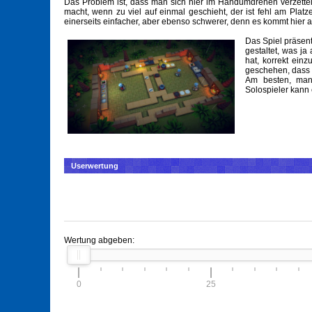
Das Problem ist, dass man sich hier im Handumdrehen verzettel
macht, wenn zu viel auf einmal geschieht, der ist fehl am Platz
einerseits einfacher, aber ebenso schwerer, denn es kommt hier a
Das Spiel präsenti
gestaltet, was j
hat, korrekt ein
geschehen, dass 
Am besten, man 
Solospieler kann 
Userwertung
Wertung abgeben:
0
25