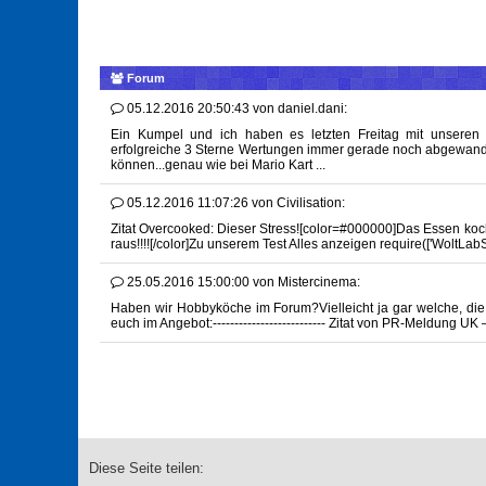
Forum
05.12.2016 20:50:43
von
daniel.dani:
Ein Kumpel und ich haben es letzten Freitag mit unseren 
erfolgreiche 3 Sterne Wertungen immer gerade noch abgewand
können...genau wie bei Mario Kart ...
05.12.2016 11:07:26
von
Civilisation:
Zitat Overcooked: Dieser Stress![color=#000000]Das Essen kocht 
raus!!!![/color]Zu unserem Test Alles anzeigen require(['WoltLabS
25.05.2016 15:00:00
von
Mistercinema:
Haben wir Hobbyköche im Forum?Vielleicht ja gar welche, di
euch im Angebot:-------------------------- Zitat von PR-Meldung
Diese Seite teilen: