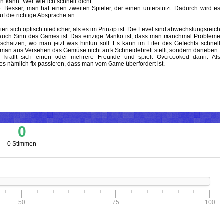
n kann. Wer wie ich schnell dicht
e. Besser, man hat einen zweiten Spieler, der einen unterstützt. Dadurch wird es
uf die richtige Absprache an.
ert sich optisch niedlicher, als es im Prinzip ist. Die Level sind abwechslungsreich
a auch Sinn des Games ist. Das einzige Manko ist, dass man manchmal Probleme
zuschätzen, wo man jetzt was hintun soll. Es kann im Eifer des Gefechts schnell
man aus Versehen das Gemüse nicht aufs Schneidebrett stellt, sondern daneben.
krallt sich einen oder mehrere Freunde und spielt Overcooked dann. Als
es nämlich fix passieren, dass man vom Game überfordert ist.
0
0 Stimmen
50
75
100