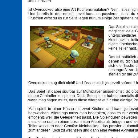
kommuniziert.
Ist Overcooked also eine Art Küchensimulation? Nein, ist es nicht
Und bereits in den ersten Level kann es passieren, dass du 
Frustriert wirst du es zur Seite legen nur um einige Zeit später
Das Spiel setzt 
möglichst viele 
unterschiedlich
kleinhacken, fri
nichts überkoche
keine Teller hast.
Das ist natürlich
denen du dich au
sich die Tische 
riesengroß, so da
stehlen dir die Z
Overcooked mag dich nicht! Und lässt es dich jederzeit spüren. Un
Das Spiel ist dabei spürbar auf Multiplayer ausgerichtet. So gib
einem Controller zu spielen. Doch Solospieler haben ebenfalls d
wenn man sagen muss, dass diese Alternative für eine einzige Pers
Man spielt in einer Küche mit zwei Köchen und kann jederze
herswitchen. Allerdings muss man bedenken, dass es nur wenig
empfiehlt, weil die Gelegenheit passt. Die Spielfiguren bewegen 
muss eine erst an einen bestimmten Arbeitsplatz bringen und s
Teller waschen oder Gemüse kleinhacken, das passiert automati
zum anderen Koch zu wechseln und dann eine weitere Aktivität d