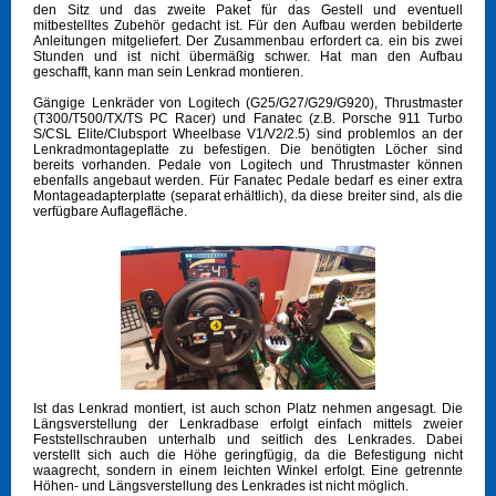
den Sitz und das zweite Paket für das Gestell und eventuell
mitbestelltes Zubehör gedacht ist. Für den Aufbau werden bebilderte
Anleitungen mitgeliefert. Der Zusammenbau erfordert ca. ein bis zwei
Stunden und ist nicht übermäßig schwer. Hat man den Aufbau
geschafft, kann man sein Lenkrad montieren.
Gängige Lenkräder von Logitech (G25/G27/G29/G920), Thrustmaster
(T300/T500/TX/TS PC Racer) und Fanatec (z.B. Porsche 911 Turbo
S/CSL Elite/Clubsport Wheelbase V1/V2/2.5) sind problemlos an der
Lenkradmontageplatte zu befestigen. Die benötigten Löcher sind
bereits vorhanden. Pedale von Logitech und Thrustmaster können
ebenfalls angebaut werden. Für Fanatec Pedale bedarf es einer extra
Montageadapterplatte (separat erhältlich), da diese breiter sind, als die
verfügbare Auflagefläche.
Ist das Lenkrad montiert, ist auch schon Platz nehmen angesagt. Die
Längsverstellung der Lenkradbase erfolgt einfach mittels zweier
Feststellschrauben unterhalb und seitlich des Lenkrades. Dabei
verstellt sich auch die Höhe geringfügig, da die Befestigung nicht
waagrecht, sondern in einem leichten Winkel erfolgt. Eine getrennte
Höhen- und Längsverstellung des Lenkrades ist nicht möglich.