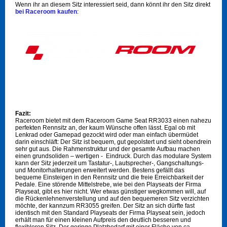
Wenn ihr an diesem Sitz interessiert seid, dann könnt ihr den Sitz direkt
bei Raceroom kaufen
:
Fazit:
Raceroom bietet mit dem Raceroom Game Seat RR3033 einen nahezu
perfekten Rennsitz an, der kaum Wünsche offen lässt. Egal ob mit
Lenkrad oder Gamepad gezockt wird oder man einfach übermüdet
darin einschläft: Der Sitz ist bequem, gut gepolstert und sieht obendrein
sehr gut aus. Die Rahmenstruktur und der gesamte Aufbau machen
einen grundsoliden – wertigen - Eindruck. Durch das modulare System
kann der Sitz jederzeit um Tastatur-, Lautsprecher-, Gangschaltungs-
und Monitorhalterungen erweitert werden. Bestens gefällt das
bequeme Einsteigen in den Rennsitz und die freie Erreichbarkeit der
Pedale. Eine störende Mittelstrebe, wie bei den Playseats der Firma
Playseat, gibt es hier nicht. Wer etwas günstiger wegkommen will, auf
die Rückenlehnenverstellung und auf den bequemeren Sitz verzichten
möchte, der kannzum RR3055 greifen. Der Sitz an sich dürfte fast
identisch mit den Standard Playseats der Firma Playseat sein, jedoch
erhält man für einen kleinen Aufpreis den deutlich besseren und