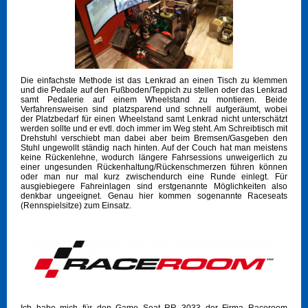
Die einfachste Methode ist das Lenkrad an einen Tisch zu klemmen
und die Pedale auf den Fußboden/Teppich zu stellen oder das Lenkrad
samt Pedalerie auf einem Wheelstand zu montieren. Beide
Verfahrensweisen sind platzsparend und schnell aufgeräumt, wobei
der Platzbedarf für einen Wheelstand samt Lenkrad nicht unterschätzt
werden sollte und er evtl. doch immer im Weg steht. Am Schreibtisch mit
Drehstuhl verschiebt man dabei aber beim Bremsen/Gasgeben den
Stuhl ungewollt ständig nach hinten. Auf der Couch hat man meistens
keine Rückenlehne, wodurch längere Fahrsessions unweigerlich zu
einer ungesunden Rückenhaltung/Rückenschmerzen führen können
oder man nur mal kurz zwischendurch eine Runde einlegt. Für
ausgiebiegere Fahreinlagen sind erstgenannte Möglichkeiten also
denkbar ungeeignet. Genau hier kommen sogenannte Raceseats
(Rennspielsitze) zum Einsatz.
Ich habe mich für den Game Seat RR 3033 der Firma Raceroom