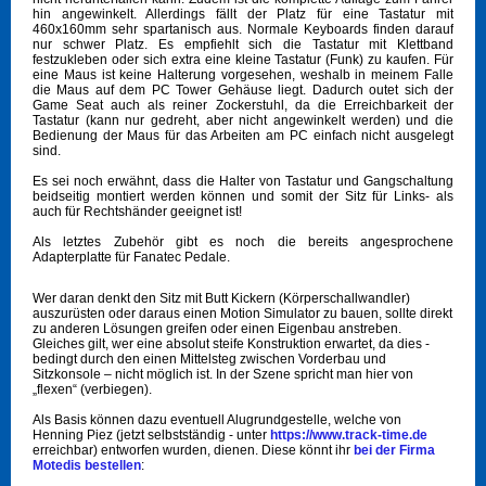
hin angewinkelt. Allerdings fällt der Platz für eine Tastatur mit
460x160mm sehr spartanisch aus. Normale Keyboards finden darauf
nur schwer Platz. Es empfiehlt sich die Tastatur mit Klettband
festzukleben oder sich extra eine kleine Tastatur (Funk) zu kaufen. Für
eine Maus ist keine Halterung vorgesehen, weshalb in meinem Falle
die Maus auf dem PC Tower Gehäuse liegt. Dadurch outet sich der
Game Seat auch als reiner Zockerstuhl, da die Erreichbarkeit der
Tastatur (kann nur gedreht, aber nicht angewinkelt werden) und die
Bedienung der Maus für das Arbeiten am PC einfach nicht ausgelegt
sind.
Es sei noch erwähnt, dass die Halter von Tastatur und Gangschaltung
beidseitig montiert werden können und somit der Sitz für Links- als
auch für Rechtshänder geeignet ist!
Als letztes Zubehör gibt es noch die bereits angesprochene
Adapterplatte für Fanatec Pedale.
Wer daran denkt den Sitz mit Butt Kickern (Körperschallwandler)
auszurüsten oder daraus einen Motion Simulator zu bauen, sollte direkt
zu anderen Lösungen greifen oder einen Eigenbau anstreben.
Gleiches gilt, wer eine absolut steife Konstruktion erwartet, da dies -
bedingt durch den einen Mittelsteg zwischen Vorderbau und
Sitzkonsole – nicht möglich ist. In der Szene spricht man hier von
„flexen“ (verbiegen).
Als Basis können dazu eventuell Alugrundgestelle, welche von
Henning Piez (jetzt selbstständig - unter
https://www.track-time.de
erreichbar) entworfen wurden, dienen. Diese könnt ihr
bei der Firma
Motedis bestellen
: