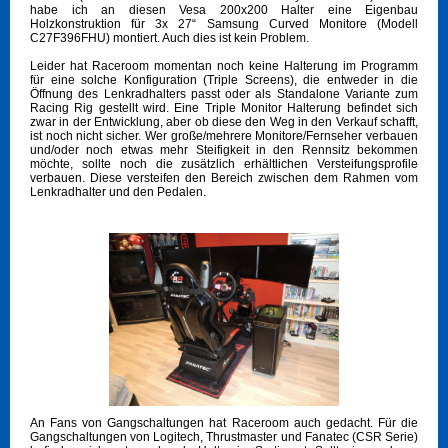
habe ich an diesen Vesa 200x200 Halter eine Eigenbau
Holzkonstruktion für 3x 27“ Samsung Curved Monitore (Modell
C27F396FHU) montiert. Auch dies ist kein Problem.
Leider hat Raceroom momentan noch keine Halterung im Programm
für eine solche Konfiguration (Triple Screens), die entweder in die
Öffnung des Lenkradhalters passt oder als Standalone Variante zum
Racing Rig gestellt wird. Eine Triple Monitor Halterung befindet sich
zwar in der Entwicklung, aber ob diese den Weg in den Verkauf schafft,
ist noch nicht sicher. Wer große/mehrere Monitore/Fernseher verbauen
und/oder noch etwas mehr Steifigkeit in den Rennsitz bekommen
möchte, sollte noch die zusätzlich erhältlichen Versteifungsprofile
verbauen. Diese versteifen den Bereich zwischen dem Rahmen vom
Lenkradhalter und den Pedalen.
An Fans von Gangschaltungen hat Raceroom auch gedacht. Für die
Gangschaltungen von Logitech, Thrustmaster und Fanatec (CSR Serie)