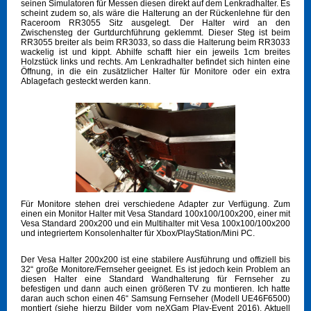
seinen Simulatoren für Messen diesen direkt auf dem Lenkradhalter. Es
scheint zudem so, als wäre die Halterung an der Rückenlehne für den
Raceroom RR3055 Sitz ausgelegt. Der Halter wird an den
Zwischensteg der Gurtdurchführung geklemmt. Dieser Steg ist beim
RR3055 breiter als beim RR3033, so dass die Halterung beim RR3033
wackelig ist und kippt. Abhilfe schafft hier ein jeweils 1cm breites
Holzstück links und rechts. Am Lenkradhalter befindet sich hinten eine
Öffnung, in die ein zusätzlicher Halter für Monitore oder ein extra
Ablagefach gesteckt werden kann.
Für Monitore stehen drei verschiedene Adapter zur Verfügung. Zum
einen ein Monitor Halter mit Vesa Standard 100x100/100x200, einer mit
Vesa Standard 200x200 und ein Multihalter mit Vesa 100x100/100x200
und integriertem Konsolenhalter für Xbox/PlayStation/Mini PC.
Der Vesa Halter 200x200 ist eine stabilere Ausführung und offiziell bis
32“ große Monitore/Fernseher geeignet. Es ist jedoch kein Problem an
diesen Halter eine Standard Wandhalterung für Fernseher zu
befestigen und dann auch einen größeren TV zu montieren. Ich hatte
daran auch schon einen 46“ Samsung Fernseher (Modell UE46F6500)
montiert (siehe hierzu Bilder vom neXGam Play-Event 2016). Aktuell