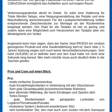
flexibleren Sitz. Der geringe Platzbedarf mit einer Fläche von ca.
1580x530mm ermöglicht das Aufstellen auch auf engem Raum.
Verbessungspotential steckt im Detail. So wäre eine Halterung für
Triple Monitor Setups, eine Neigungsverstellung der Pedale und eine
Maushalterung wünschenswert. Für die Lautsprecherhalterung sollten
entsprechende Zwischenstücke zur Montage an der Rückenlehne
beigelegt werden. Der Platz für die Tastatur ist viel zu gering und
zudem wäre eine Möglichkeit zum Heranziehen der Tastatur über ein
Winkelgelenk von Vorteil.
Insgesamt kann man sagen, dass der Game Seat RR3033 ein rundum
gelungenes Produkt und eine Kaufempfehlung wert ist. Nach über 1 ¾
Jahren Nutzung zeigen sich noch keine Verschleißerscheinungen. Sein
Geld (429,95€) ist er definitiv wert und den Kauf habe ich nicht eine
Sekunde lang bereut. Wer mehr möchte muss auch deutlich tiefer in die
Taschen greifen.
Pros und Cons auf einen Blick:
Pro:
- relativ einfacher Zusammenbau
- Gute Einstellmöglichkeiten in Verbindung mit den Sitzschienen
- Sehr gute Gesamtqualität (pulverbeschichteter Rahmen)
- kein störender Mittelsteg, der beim Einsteigen und Spielen stört
- Tolles Design
- gute Montierbarkeit der gängigsten Lenkräder von
Logitech/Thrustmaster/Fanatec
- modulares System (Jederzeit erweiterbarer Sitz)
- sehr komfortabler Sitz, den man auch zum zocken mit dem Gamepad