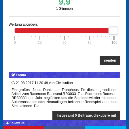
9.9
1 Stimmen
Wertung abgeben:
0
25
50
75
100
99
senden
Forum
21.08.2017 11:20:49
von
Civilisation:
Ein großes, fettes Danke an Tronpheus für diesen grandiosen
Artikel zum Raceroom Raceseat RR3033. Zitat Raceroom Raceseat
RR3033Jedes Jahr beglücken uns die Spieleentwickler mit neuen
Autorennspielen oder Neuauflagen bekannter Rennspielserien und
Simulationen. Die...
Insgesamt 0 Beiträge, diskutiere mit
Follow us