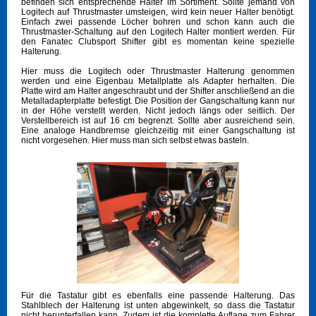
befinden sich entsprechende Halter im Sortiment. Sollte jemand von
Logitech auf Thrustmaster umsteigen, wird kein neuer Halter benötigt.
Einfach zwei passende Löcher bohren und schon kann auch die
Thrustmaster-Schaltung auf den Logitech Halter montiert werden. Für
den Fanatec Clubsport Shifter gibt es momentan keine spezielle
Halterung.
Hier muss die Logitech oder Thrustmaster Halterung genommen
werden und eine Eigenbau Metallplatte als Adapter herhalten. Die
Platte wird am Halter angeschraubt und der Shifter anschließend an die
Metalladapterplatte befestigt. Die Position der Gangschaltung kann nur
in der Höhe verstellt werden. Nicht jedoch längs oder seitlich. Der
Verstellbereich ist auf 16 cm begrenzt. Sollte aber ausreichend sein.
Eine analoge Handbremse gleichzeitig mit einer Gangschaltung ist
nicht vorgesehen. Hier muss man sich selbst etwas basteln.
Für die Tastatur gibt es ebenfalls eine passende Halterung. Das
Stahlblech der Halterung ist unten abgewinkelt, so dass die Tastatur
nicht herunterfallen kann. Zudem ist die komplette Auflage zum Fahrer