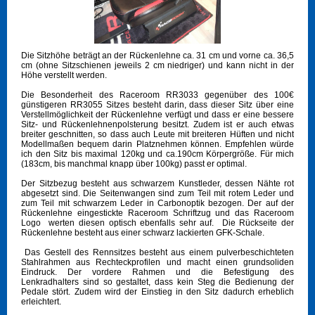
Die Sitzhöhe beträgt an der Rückenlehne ca. 31 cm und vorne ca. 36,5
cm (ohne Sitzschienen jeweils 2 cm niedriger) und kann nicht in der
Höhe verstellt werden.
Die Besonderheit des Raceroom RR3033 gegenüber des 100€
günstigeren RR3055 Sitzes besteht darin, dass dieser Sitz über eine
Verstellmöglichkeit der Rückenlehne verfügt und dass er eine bessere
Sitz- und Rückenlehnenpolsterung besitzt. Zudem ist er auch etwas
breiter geschnitten, so dass auch Leute mit breiteren Hüften und nicht
Modellmaßen bequem darin Platznehmen können. Empfehlen würde
ich den Sitz bis maximal 120kg und ca.190cm Körpergröße. Für mich
(183cm, bis manchmal knapp über 100kg) passt er optimal.
Der Sitzbezug besteht aus schwarzem Kunstleder, dessen Nähte rot
abgesetzt sind. Die Seitenwangen sind zum Teil mit rotem Leder und
zum Teil mit schwarzem Leder in Carbonoptik bezogen. Der auf der
Rückenlehne eingestickte Raceroom Schriftzug und das Raceroom
Logo werten diesen optisch ebenfalls sehr auf. Die Rückseite der
Rückenlehne besteht aus einer schwarz lackierten GFK-Schale.
Das Gestell des Rennsitzes besteht aus einem pulverbeschichteten
Stahlrahmen aus Rechteckprofilen und macht einen grundsoliden
Eindruck. Der vordere Rahmen und die Befestigung des
Lenkradhalters sind so gestaltet, dass kein Steg die Bedienung der
Pedale stört. Zudem wird der Einstieg in den Sitz dadurch erheblich
erleichtert.