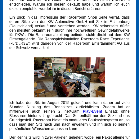
entschieden. Warum ich diesen gekauft habe und warum ich euch
diesen empfehle, werdet ihr in diesem Bericht erfahren.
Ein Blick in das Impressum der Racerroom Shop Seite verrät, dass
deren Sitze von der KW Automotive GmbH mit Sitz in Fichtenberg
(Deutschland) verkauft und vertrieben werden. KW seinerseits dürfte
den meisten bekannt sein durch ihre hochwertigen Gewindefahrwerke
für PKWs. Die Raceroomabteilung befindet sichh direkt auf dem KW
Firmengelände. Die Rennspielsimulation Raceroom Race Experience
(kurz „R3E“) wird dagegen von der Raceroom Entertainment AG aus
der Schweiz vermarktet.
Ich habe den Sitz im August 2015 gekauft und kann daher auf viele
Stunden Nutzung des Rennsitzes zurückblicken. Zudem hat er
mittlerweile auch seinen 2. neXGam
Play-Event
Einsatz ohne
Blessuren hinter sich gebracht. Das Set enthält nur den Sitz und das
Grundgestell. Raceroom bietet ein modulares Baukastensystem an, so
dass man den Sitz nach und nach erweitern und ihn sich so seinen
persönlichen Wünschen anpassen kann.
Der Rennsitz wird in zwei Paketen geliefert, wobei ein Paket alleine für