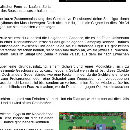
alischer Form zu kaufen. Sprich:
fe des Seasonspasses erhalten hast.
eine kurze Zusammenfassung des Gameplays. Du steuerst deine Spielfigur durch
Rhythmus der Musik bewegen. Doch nicht nur du, auch die Gegner tun dies. Die Art
tigen, um sie am besten zu besiegen.
rule
steuerst du zunächst die titelgebende Cadence, die es ins Zelda-Universum
 In einer Tutorialmission lernst du das grundlegende Gameplay kennen. Danach
 entscheiden, zwischen Link oder Zelda als zu steuernde Figur. Es gibt keinen
nterschied zwischen beiden, sieht man mal davon ab, wo sie jeweils aufwachen.
 seinem Haus im Sumpf und Zelda in ihrem Palast, aus dem sie nach Erwachen
über eine Grundausstattung: einem Schwert und einer Möglichkeit, sich zu
bestimmte Geschosse zurückzuschleudern. Selbst wenn du stirbst, diese Objekte
z. Doch andere Gegenstände, wie eine Fackel, mit der du die Sichtweite erhöhen
 zum Freisprengen oder eine Schaufel zum Weggraben von vorgegebenen
dass du nicht komplett tot bist, sondern an vorbestimmten Stellen wieder zurück ins
i einer hilfreichen Frau zu machen, wo du Diamanten gegen Objekte eintauschen
schirm komplett von Feinden säubert. Und ein Diamant wartet immer auf dich, falls
Und du wirst oft ins Gras beißen.
 wie bei
Crypt of the Necrodancer
,
 Beat, kannst du dich für einen
e Chance gibt, näherzukommen.