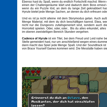
Ebenso hast du Spaß, wenn du endlich Fortschritt machst. Wenn d
einen der Challengeräume klärt und dadurch dem Boss erneut 
wenn du ein Puzzle löst, an dem du lange Zeit geknabbert hast
Hyrule bietet jede Menge Sachen, an denen du dich erfreuen ode
Und es ist ja nicht alleine mit dem Storymodus getan. Auch au
Menge Material, mit dem du dich beschäftigen kannst. Etwa, 
nicht nur die Dungeons zufallsgeneriert sind, sondern auch di
Horrorkid spielen. Oder, oder, oder... Bis du alles erkundet, alles
im oberen zweistelligen Bereich Stunden vergehen.
Cadence of Hyrule
ist ein Titel, bei dem Freud und Leid nahe b
Stelle gemeistert hast, nur um anschließend wegen eines dummen
dann macht das Spiel jede Menge Spaß. Und der Soundtrack ist so
von Brace Yourself Games kommen wird. Die Messlatte haben sie mi