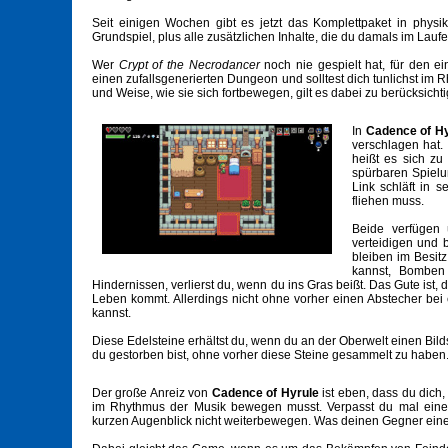
Seit einigen Wochen gibt es jetzt das Komplettpaket in physik
Grundspiel, plus alle zusätzlichen Inhalte, die du damals im Lau
Wer
Crypt of the Necrodancer
noch nie gespielt hat, für den 
einen zufallsgenerierten Dungeon und solltest dich tunlichst im 
und Weise, wie sie sich fortbewegen, gilt es dabei zu berücksich
In
Cadence of Hy
verschlagen hat.
heißt es sich zu
spürbaren Spielu
Link schläft in
fliehen muss.
Beide verfügen 
verteidigen und 
bleiben im Besit
kannst, Bomben
Hindernissen, verlierst du, wenn du ins Gras beißt. Das Gute ist, 
Leben kommt. Allerdings nicht ohne vorher einen Abstecher be
kannst.
Diese Edelsteine erhältst du, wenn du an der Oberwelt einen Bild
du gestorben bist, ohne vorher diese Steine gesammelt zu haben. 
Der große Anreiz von
Cadence of Hyrule
ist eben, dass du dich,
im Rhythmus der Musik bewegen musst. Verpasst du mal einen
kurzen Augenblick nicht weiterbewegen. Was deinen Gegner ein