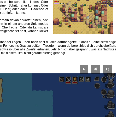
u ein besseres Item findest. Oder
einen Schritt näher kommst. Oder
. Oder, oder, oder.... Cadence of
r genießen kannst.
ßerhalb davon erwartet einen jede
wenn in einem anderen Spielmodus
e Oberfläche. Oder du kannst als
 freigeschaltet hast, können locker
einander liegen. Eben noch hast du dich darüber gefreut, dass du eine schwierige
 Fehlers ins Gras zu beißen. Trotzdem, wenn du bereit bist, dich durchzubeißen,
wieso über alle Zweifel erhalten. Jetzt bin ich aber gespannt, was als Nächstes
t diesem Titel nicht gerade niedrig gehängt....