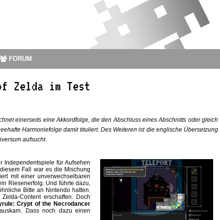
FORUM
of Zelda im Test
hnet einerseits eine Akkordfolge, die den Abschluss eines Abschnitts oder gleich
heehafte Harmoniefolge damit tituliert. Des Weiteren ist die englische Übersetzung
iversum aufsucht.
r Independentspiele für Aufsehen
n diesem Fall war es die Mischung
rt mit einer unverwechselbaren
in Riesenerfolg. Und führte dazu,
nliche Bitte an Nintendo hatten.
t Zelda-Content erschaffen. Doch
rule: Crypt of the Necrodancer
rauskam. Dass noch dazu einen