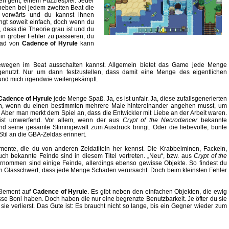
n geht, einem Puzzlespiel. Jeder
heben bei jedem zweiten Beat die
 vorwärts und du kannst ihnen
ngt soweit einfach, doch wenn du
 dass die Theorie grau ist und du
ein grober Fehler zu passieren, du
grad von
Cadence of Hyrule
kann
Bewegen im Beat ausschalten kannst. Allgemein bietet das Game jede Menge
genutzt. Nur um dann festzustellen, dass damit eine Menge des eigentlichen
 und mich irgendwie weitergekämpft.
Cadence of Hyrule
jede Menge Spaß. Ja, es ist unfair. Ja, diese zufallsgenerierten
, wenn du einen bestimmten mehrere Male hintereinander angehen musst, um
Aber man merkt dem Spiel an, dass die Entwickler mit Liebe an der Arbeit waren.
ist umwerfend. Vor allem, wenn der aus
Crypt of the Necrodancer
bekannte
 und seine gesamte Stimmgewalt zum Ausdruck bringt. Oder die liebevolle, bunte
Stil an die GBA-Zeldas erinnert.
emente, die du von anderen Zeldatiteln her kennst. Die Krabbelminen, Fackeln,
auch bekannte Feinde sind in diesem Titel vertreten. „Neu“, bzw. aus
Crypt of the
nommen sind einige Feinde, allerdings ebenso gewisse Objekte. So findest du
in Glasschwert, dass jede Menge Schaden verursacht. Doch beim kleinsten Fehler
 Element auf
Cadence of Hyrule
. Es gibt neben den einfachen Objekten, die ewig
se Boni haben. Doch haben die nur eine begrenzte Benutzbarkeit. Je öfter du sie
 sie verlierst. Das Gute ist: Es braucht nicht so lange, bis ein Gegner wieder zum