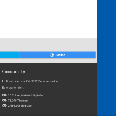
Mailen
Community
Im Forum sind zur Zeit 5827 Benutzer online
Es erwarten dich:
13.119 registrierte Mitglieder
71.046 Themen
2.555.106 Beiträge