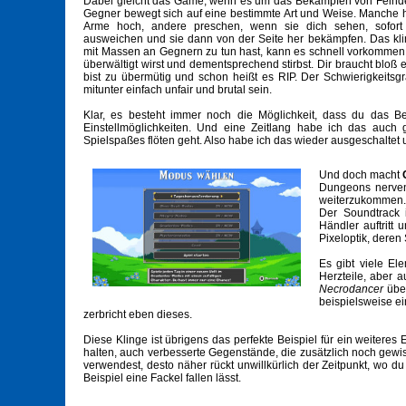
Dabei gleicht das Game, wenn es um das Bekämpfen von Feinde
Gegner bewegt sich auf eine bestimmte Art und Weise. Manche 
Arme hoch, andere preschen, wenn sie dich sehen, sofort
ausweichen und sie dann von der Seite her bekämpfen. Das kli
mit Massen an Gegnern zu tun hast, kann es schnell vorkommen,
überwältigt wirst und dementsprechend stirbst. Dir braucht bloß 
bist zu übermütig und schon heißt es RIP. Der Schwierigkeits
mitunter einfach unfair und brutal sein.
Klar, es besteht immer noch die Möglichkeit, dass du das 
Einstellmöglichkeiten. Und eine Zeitlang habe ich das auch 
Spielspaßes flöten geht. Also habe ich das wieder ausgeschaltet
Und doch macht
Dungeons nerven
weiterzukommen. 
Der Soundtrack 
Händler auftritt
Pixeloptik, deren 
Es gibt viele El
Herzteile, aber 
Necrodancer
über
beispielsweise e
zerbricht eben dieses.
Diese Klinge ist übrigens das perfekte Beispiel für ein weiteres
halten, auch verbesserte Gegenstände, die zusätzlich noch gewis
verwendest, desto näher rückt unwillkürlich der Zeitpunkt, wo du
Beispiel eine Fackel fallen lässt.