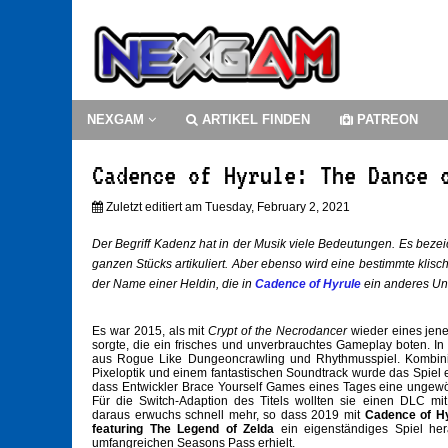
NEXGAM
ARTIKEL FINDEN
PATREON
Cadence of Hyrule: The Dance 
Zuletzt editiert am Tuesday, February 2, 2021
Der Begriff Kadenz hat in der Musik viele Bedeutungen. Es bezeic
ganzen Stücks artikuliert. Aber ebenso wird eine bestimmte klisc
der Name einer Heldin, die in
Cadence of Hyrule
ein anderes Un
Es war 2015, als mit
Crypt of the Necrodancer
wieder eines jene
sorgte, die ein frisches und unverbrauchtes Gameplay boten. I
aus Rogue Like Dungeoncrawling und Rhythmusspiel. Kombinie
Pixeloptik und einem fantastischen Soundtrack wurde das Spiel e
dass Entwickler Brace Yourself Games eines Tages eine ungewöh
Für die Switch-Adaption des Titels wollten sie einen DLC mi
daraus erwuchs schnell mehr, so dass 2019 mit
Cadence of Hy
featuring The Legend of Zelda
ein eigenständiges Spiel he
umfangreichen Seasons Pass erhielt.