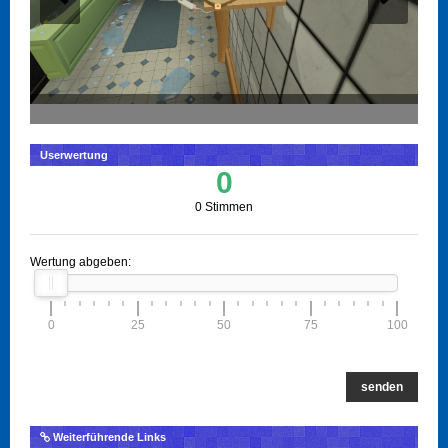
Userwertung
0
0 Stimmen
Wertung abgeben:
0
25
50
75
100
senden
Weiterführende Links