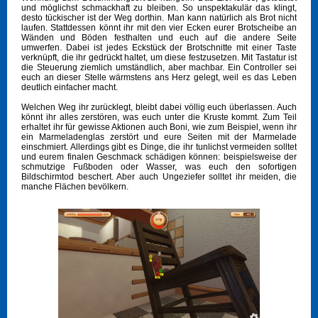
und möglichst schmackhaft zu bleiben. So unspektakulär das klingt,
desto tückischer ist der Weg dorthin. Man kann natürlich als Brot nicht
laufen. Stattdessen könnt ihr mit den vier Ecken eurer Brotscheibe an
Wänden und Böden festhalten und euch auf die andere Seite
umwerfen. Dabei ist jedes Eckstück der Brotschnitte mit einer Taste
verknüpft, die ihr gedrückt haltet, um diese festzusetzen. Mit Tastatur ist
die Steuerung ziemlich umständlich, aber machbar. Ein Controller sei
euch an dieser Stelle wärmstens ans Herz gelegt, weil es das Leben
deutlich einfacher macht.
Welchen Weg ihr zurücklegt, bleibt dabei völlig euch überlassen. Auch
könnt ihr alles zerstören, was euch unter die Kruste kommt. Zum Teil
erhaltet ihr für gewisse Aktionen auch Boni, wie zum Beispiel, wenn ihr
ein Marmeladenglas zerstört und eure Seiten mit der Marmelade
einschmiert. Allerdings gibt es Dinge, die ihr tunlichst vermeiden solltet
und eurem finalen Geschmack schädigen können: beispielsweise der
schmutzige Fußboden oder Wasser, was euch den sofortigen
Bildschirmtod beschert. Aber auch Ungeziefer solltet ihr meiden, die
manche Flächen bevölkern.