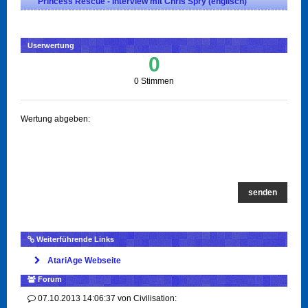
Princess Rescue - Interview mit Chris Spry (englisch)
Userwertung
0
0 Stimmen
Wertung abgeben:
senden
Weiterführende Links
AtariAge Webseite
Forum
07.10.2013 14:06:37
von
Civilisation: