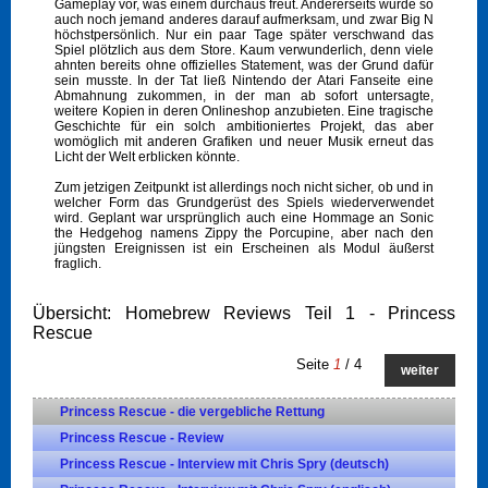
Gameplay vor, was einem durchaus freut. Andererseits wurde so
auch noch jemand anderes darauf aufmerksam, und zwar Big N
höchstpersönlich. Nur ein paar Tage später verschwand das
Spiel plötzlich aus dem Store. Kaum verwunderlich, denn viele
ahnten bereits ohne offizielles Statement, was der Grund dafür
sein musste. In der Tat ließ Nintendo der Atari Fanseite eine
Abmahnung zukommen, in der man ab sofort untersagte,
weitere Kopien in deren Onlineshop anzubieten. Eine tragische
Geschichte für ein solch ambitioniertes Projekt, das aber
womöglich mit anderen Grafiken und neuer Musik erneut das
Licht der Welt erblicken könnte.
Zum jetzigen Zeitpunkt ist allerdings noch nicht sicher, ob und in
welcher Form das Grundgerüst des Spiels wiederverwendet
wird. Geplant war ursprünglich auch eine Hommage an Sonic
the Hedgehog namens Zippy the Porcupine, aber nach den
jüngsten Ereignissen ist ein Erscheinen als Modul äußerst
fraglich.
Übersicht: Homebrew Reviews Teil 1 - Princess
Rescue
Seite
1
/ 4
weiter
Princess Rescue - die vergebliche Rettung
Princess Rescue - Review
Princess Rescue - Interview mit Chris Spry (deutsch)