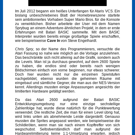
Im Juli 2012 begann ein heißes Unterfangen für Ataris VCS. Ein
bislang unbeschriebenes Blatt der Homebrewszene startete
sein ambitioniertes Vorhaben Super Mario Bros. für die Konsole
zu verwirklichen. Bisher arbeitete der User mit dem Namen
Sprybug an einem Adventure-ähnlichen Projekt, in dem er erste
Erfahrungen mit Batari BASIC sammelte. Mit dem BASIC
Interpreter wurden bereits einige großartige Spiele erschaffen,
wie beispielsweise
Cave In
von Steve Engelhardt.
Chris Spry
, so der Name des Programmierers, versuchte die
Atari Fassung so nahe wie möglich an die Vorlage anzulehnen.
Das beschränkte sich nicht alleinig auf die Grafik, sondern auch
die Levels. Man ist ja durchaus gewohnt, auf dem 2600 Spiele
zu haben, die endlos sind oder bereits nach wenigen
Bildschirmen einfach von vorne beginnen, nur etwas schwerer.
Doch hier wurden nicht nur die einzelnen Spielstufen
nachgebildet, ebenso wurden die geheimen Räume mit
eingebaut und sämtliche Gegner, die man aus der NES-Version
kennt. Allerdings mussten einige Anpassungen angesichts der
limitierten Hardware getätigt werden.
Da das Atari 2600 aufgrund der Batari BASIC
Entwicklungsumgebung nur eine einzige sechstellige
Zahlenfolge hat, wurde diese natürlich für die Punktewertung
verwendet. Die restliche Zeit, die man für einen Level übrig hat,
wird links unten als abnehmende Leiste dargestellt. Genauso
mussten die Sprites angepasst werden, wie beispielsweise die
Schildkröten, wenn man sie nach einem Kopftreffer von sich
wegschubst. Selbstverständlich darf man aufgrund der
Hardwarelimitierung keine 1:1-Umsetzung erwarten, jedoch