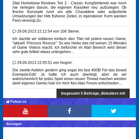
Zitat Homebrew Reviews Teil 2 - Classic KongNintendo war noch
nie verlegen darum, die eigenen Klassiker neu aufzulegen. Ob
frische Konzepte rund um alte Charaktere oder aufpolierte
Umsetzungen der Hits früherer Zeiten, in irgendeiner Form werden
Fans versorgt.Zu...
29.09.2013 22:12:54
von
108 Sterne:
Ich dachte wir editieren einfach den Titel mit jedem neuen Game,
"aktuell: Princess Rescue". So wie Heiko das mit seinen 15 Minutes
of Game Videos macht. Ich befürchte im Atari Bereich wird dieser
sehr gute Artikel etwas untergehen....
29.09.2013 22:05:51
von
Nognir:
Die zweite Auktion gestern ging sogar bis fast 400$! Für das boxed
Exemplar.Edit: Ja hatte ich auch überlegt, aber da wir
wahrscheinlich für jedes Spiel einen neuen Thread machen werden
(weil eigenes Game) hab ich mich fürs Atari Forum entschieden....
Insgesamt 5 Beiträge, diskutiere mit
Follow us
Anzeigen