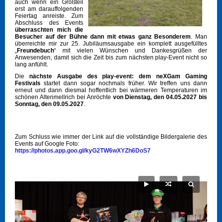
auch wenn ein Großteil
erst am darauffolgenden
Feiertag anreiste. Zum
Abschluss des Events
überraschten mich die
Besucher auf der Bühne dann mit etwas ganz Besonderem
. Man
überreichte mir zur 25. Jubiläumsausgabe ein komplett ausgefülltes
„
Freundebuch
“ mit vielen Wünschen und Dankesgrüßen der
Anwesenden, damit sich die Zeit bis zum nächsten play-Event nicht so
lang anfühlt.
Die
nächste Ausgabe des play-event: dem neXGam Gaming
Festivals
startet dann sogar nochmals früher. Wir treffen uns dann
erneut und dann diesmal hoffentlich bei wärmeren Temperaturen im
schönen Altenmellrich bei Anröchte
von Dienstag, den 04.05.2027 bis
Sonntag, den 09.05.2027
.
Zum Schluss wie immer der Link auf die vollständige Bildergalerie des
Events auf Google Foto:
https://photos.app.goo.gl/kyG2TW6wXYZh6DoS7