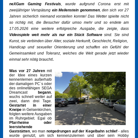
neXGam Gaming Festivals
, wurde aufgrund Corona erst mit
zweijähriger Verspätung
ein Meilenstein genommen
, den sich vor 27
Jahren sicherlich niemand vorstellen konnte! Das Wetter spielte nicht
so richtig mit, die Besucher dafür umso mehr und so endete am
17.05.2026 eine weitere erfolgreiche Ausgabe, die zeigte, dass
Videospiele weit mehr als nur ein Stück Software
sind. Sie sind
Kunst, sie verbinden über Alter, soziale Herkunft, Geschlecht, Religion,
Handicap und sexueller Orientierung und schaffen ein Gefühl der
Gemeinsamkeit und Toleranz, welches die Welt gerade jetzt wieder
einmal sehr nötig braucht!
.
Was vor 27 Jahren
mit
der Idee eines kurzen
kennenlernen außerhalb
der damaligen PC´s oder
des onlinefähigen SEGA
Dreamcast
begann
,
wuchs schnell weiter auf
zwei, dann drei Tage.
Gestartet in einer
Kneipe
in Gelsenkirchen,
folgten weitere Ausgaben
im Ruhrgebiet. Egal ob
Pfarrheime oder
leerstehende
Gaststätten
, wo man
notgedrungen auf der Kegelbahn schlief
- alles
wurde genutzt, um sich kennenzulernen und über sein Hobby