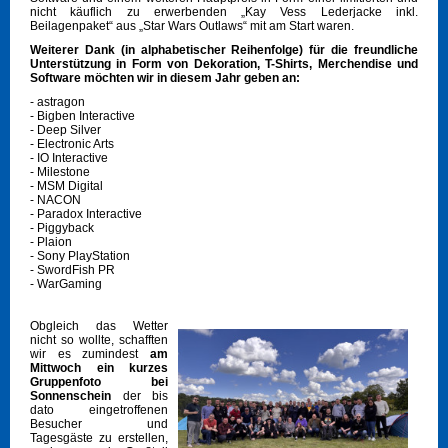
nicht käuflich zu erwerbenden „Kay Vess Lederjacke inkl.
Beilagenpaket“ aus „Star Wars Outlaws“ mit am Start waren.
Weiterer Dank (in alphabetischer Reihenfolge) für die freundliche
Unterstützung in Form von Dekoration, T-Shirts, Merchendise und
Software möchten wir in diesem Jahr geben an:
- astragon
- Bigben Interactive
- Deep Silver
- Electronic Arts
- IO Interactive
- Milestone
- MSM Digital
- NACON
- Paradox Interactive
- Piggyback
- Plaion
- Sony PlayStation
- SwordFish PR
- WarGaming
Obgleich das Wetter
nicht so wollte, schafften
wir es zumindest
am
Mittwoch ein kurzes
Gruppenfoto bei
Sonnenschein
der bis
dato eingetroffenen
Besucher und
Tagesgäste zu erstellen,