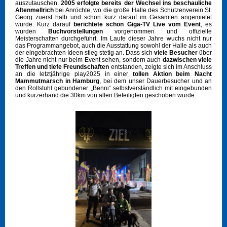
auszutauschen.
2005 erfolgte bereits der Wechsel ins beschauliche
Altenmellrich
bei Anröchte, wo die große Halle des Schützenverein St.
Georg zuerst halb und schon kurz darauf im Gesamten angemietet
wurde. Kurz darauf
berichtete schon Giga-TV Live vom Event
, es
wurden
Buchvorstellungen
vorgenommen und offizielle
Meisterschaften durchgeführt. Im Laufe dieser Jahre wuchs nicht nur
das Programmangebot, auch die Ausstattung sowohl der Halle als auch
der eingebrachten Ideen stieg stetig an. Dass sich
viele Besucher
über
die Jahre nicht nur beim Event sehen, sondern auch
dazwischen viele
Treffen und tiefe Freundschaften
entstanden, zeigte sich im Anschluss
an die letztjährige play2025 in einer
tollen Aktion beim Nacht
Mammutmarsch in Hamburg
, bei dem unser Dauerbesucher und an
den Rollstuhl gebundener „Benni“ selbstverständlich mit eingebunden
und kurzerhand die 30km von allen Beteiligten geschoben wurde.