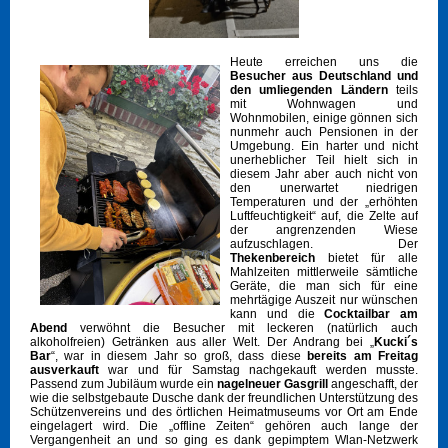
Heute erreichen uns die
Besucher aus Deutschland und
den umliegenden Ländern
teils
mit Wohnwagen und
Wohnmobilen, einige gönnen sich
nunmehr auch Pensionen in der
Umgebung. Ein harter und nicht
unerheblicher Teil hielt sich in
diesem Jahr aber auch nicht von
den unerwartet niedrigen
Temperaturen und der „erhöhten
Luftfeuchtigkeit“ auf, die Zelte auf
der angrenzenden Wiese
aufzuschlagen. Der
Thekenbereich
bietet für alle
Mahlzeiten mittlerweile sämtliche
Geräte, die man sich für eine
mehrtägige Auszeit nur wünschen
kann und die
Cocktailbar am
Abend
verwöhnt die Besucher mit leckeren (natürlich auch
alkoholfreien) Getränken aus aller Welt. Der Andrang bei „
Kucki´s
Bar
“, war in diesem Jahr so groß, dass diese
bereits am Freitag
ausverkauft
war und für Samstag nachgekauft werden musste.
Passend zum Jubiläum wurde ein
nagelneuer Gasgrill
angeschafft, der
wie die selbstgebaute Dusche dank der freundlichen Unterstützung des
Schützenvereins und des örtlichen Heimatmuseums vor Ort am Ende
eingelagert wird. Die „offline Zeiten“ gehören auch lange der
Vergangenheit an und so ging es dank gepimptem Wlan-Netzwerk