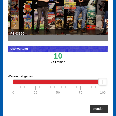
R3 03390
Userwertung
10
7 Stimmen
Wertung abgeben:
0
25
50
75
100
senden