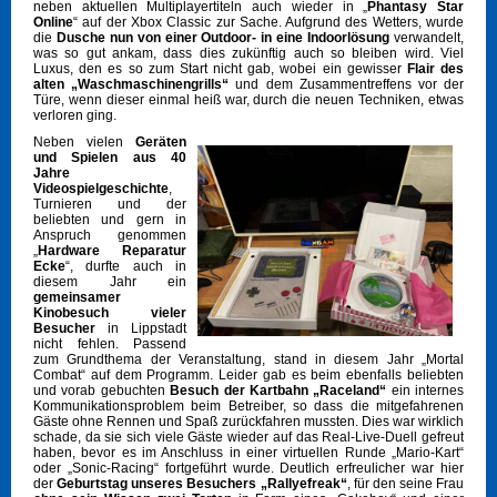
neben aktuellen Multiplayertiteln auch wieder in „
Phantasy Star
Online
“ auf der Xbox Classic zur Sache. Aufgrund des Wetters, wurde
die
Dusche nun von einer Outdoor- in eine Indoorlösung
verwandelt,
was so gut ankam, dass dies zukünftig auch so bleiben wird. Viel
Luxus, den es so zum Start nicht gab, wobei ein gewisser
Flair des
alten „Waschmaschinengrills“
und dem Zusammentreffens vor der
Türe, wenn dieser einmal heiß war, durch die neuen Techniken, etwas
verloren ging.
Neben vielen
Geräten
und Spielen aus 40
Jahre
Videospielgeschichte
,
Turnieren und der
beliebten und gern in
Anspruch genommen
„
Hardware Reparatur
Ecke
“, durfte auch in
diesem Jahr ein
gemeinsamer
Kinobesuch vieler
Besucher
in Lippstadt
nicht fehlen. Passend
zum Grundthema der Veranstaltung, stand in diesem Jahr „Mortal
Combat“ auf dem Programm. Leider gab es beim ebenfalls beliebten
und vorab gebuchten
Besuch der Kartbahn „Raceland“
ein internes
Kommunikationsproblem beim Betreiber, so dass die mitgefahrenen
Gäste ohne Rennen und Spaß zurückfahren mussten. Dies war wirklich
schade, da sie sich viele Gäste wieder auf das Real-Live-Duell gefreut
haben, bevor es im Anschluss in einer virtuellen Runde „Mario-Kart“
oder „Sonic-Racing“ fortgeführt wurde. Deutlich erfreulicher war hier
der
Geburtstag unseres Besuchers „Rallyefreak“
, für den seine Frau