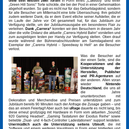
ohne sein Wissen zwei Torten
in Form eines „Cakeboy“ und einer
„Green Hill Sonic“ Torte schickte, die bei der Post in einer Geheimaktion
abgeholt wurden. So gab es nicht nur für das Geburtstagskind, sondern
für alle Besucher um Mitternacht eine tolle Überraschung. Ihm gebührt
zudem weiterer Dank, da er dem Event etliche seiner Aufsteller, die er
im Laufe der Jahre vor Ort gesammelt hat, für das Jubiläum zur
Verfügung stellte, um der Jubiläumsausgabe ein besonderes Flair zu
verleihen.
Dank „Carrera“
konnten wir den Besuchern in diesem Jahr
über die volle Distanz die aktuelle „Carrera Hybrid Bahn“ vorstellen und
zum ausgiebigen testen per Handy zur Verfügung stellen. Oben drauf
wurde während der Bühnenabschlussfeier am Samstagabend ein
Exemplar der „Carerra Hybrid – Speedway to Hell“ an die Besucher
verlost.
Was die Besucher auf
der einen Seite, sind die
Kooperationen und die
Unterstützung der
Hersteller, Publisher
und PR-Agenturen
auf
der anderen. Allen voran
wieder
Nintendo
Deutschland
, die uns all
die Jahre
ununterbrochen mit
Dekoration und Merchendise und Preisen unterstützen und zum
Jubiläum bereits 90 Minuten nach der Anfrage die Zusage gaben – und
das an einem Feiertag!! Aber auch bei
uRage
dauerte es nicht lang, bis
diese erneut großzügig mit Hardware in Form vom aktuellen „SoundZ
920 Gaming Headset“, „Gaming Tastaturen der Exodus Reihe“ sowie
beliebte „Dual- und 4-fach-Controller Ladestationen“ support leisteten.
Unermüdlich auch die Unterstützung seitens Ubisoft
, die mit
Software und einem weiteren Hauptpreis in Form einer limitierten und