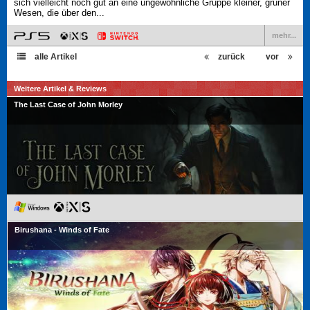
sich vielleicht noch gut an eine ungewöhnliche Gruppe kleiner, grüner
Wesen, die über den...
mehr...
alle Artikel
zurück
vor
Weitere Artikel & Reviews
The Last Case of John Morley
Birushana - Winds of Fate