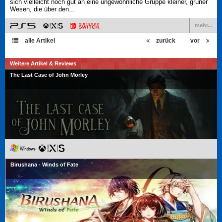
sich vielleicht noch gut an eine ungewöhnliche Gruppe kleiner, grüner
Wesen, die über den...
mehr...
alle Artikel
zurück
vor
Weitere Artikel & Reviews
The Last Case of John Morley
Birushana - Winds of Fate